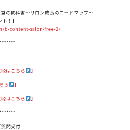
経営の教科書～サロン成長のロードマップ～
ント！】
m/b-content-salon-free-2/
*******
試聴はこちら
】
ちら
】
試聴はこちら
】
*******
ご質問受付