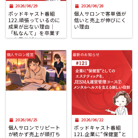
2026/06/29
2026/06/28
ポッドキャスト番組
個人サロンで客単価が
122.頑張っているのに
低いと売上が伸びにく
成果が出ない理由｜
い理由
「私なんて」を卒業す
る自己分析とセルフマ
ネジメント｜JESMA運
営管理コース⑧が配信
個人サロン経営
最新のお知らせ
されました。
2026/06/25
2026/06/22
個人サロンでリピート
ポッドキャスト番組
が続かず売上が頭打ち
121.企業に“保健室”と