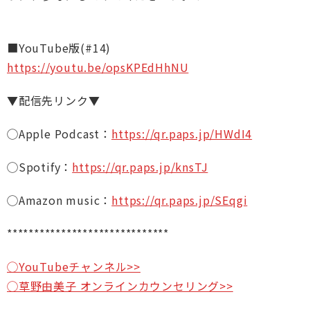
■YouTube版(#14)
https://youtu.be/opsKPEdHhNU
▼配信先リンク▼
◯Apple Podcast：
https://qr.paps.jp/HWdI4
◯Spotify：
https://qr.paps.jp/knsTJ
◯Amazon music：
https://qr.paps.jp/SEqgi
******************************
◯YouTubeチャンネル>>
◯草野由美子 オンラインカウンセリング>>