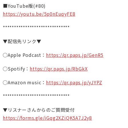
■YouTube版(#80)
https://youtu.be/5p0nEuqyFE8
******************************
▼配信先リンク▼
◯Apple Podcast：
https://qr.paps.jp/GenR5
◯Spotify：
https://qr.paps.jp/RbGkX
◯Amazon music：
https://qr.paps.jp/yJYPZ
******************************
▼リスナーさんからのご質問受付
https://forms.gle/iGqg2XZiQK5A7J2y8