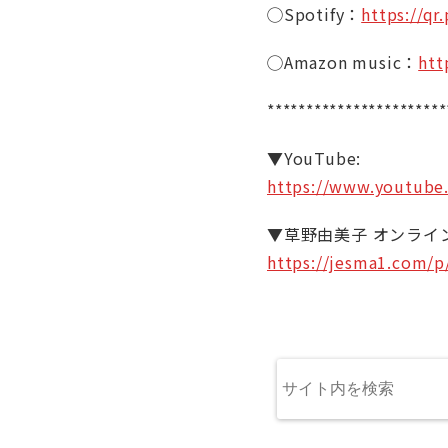
◯Spotify：
https://qr.
◯Amazon music：
htt
***********************
▼YouTube:
https://www.youtube
▼草野由美子 オンライ
https://jesma1.com/