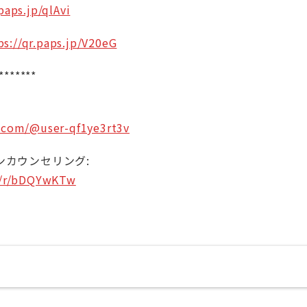
paps.jp/qlAvi
ps://qr.paps.jp/V20eG
*******
.com/@user-qf1ye3rt3v
ンカウンセリング:
p/r/bDQYwKTw